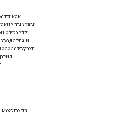
ости как
какие вызовы
й отрасли,
зводства и
способствуют
ергия
ю
 можно на