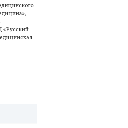
медицинского
едицина»,
а
 «Русский
Медицинская