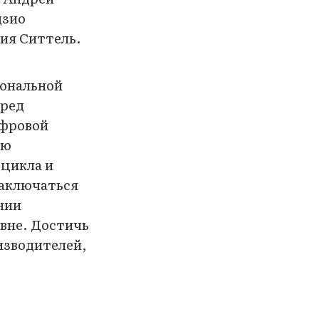
дзио
ия Ситтель.
иональной
еред
ифровой
ию
 цикла и
заключаться
нии
овне. Достичь
изводителей,