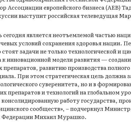
ор Ассоциации европейского бизнеса (АЕВ) Та
уссии выступит российская телеведущая Мар
ь сегодня является неотъемлемой частью нац
ючевых условий сохранения здоровья нации. П
стоят задачи не только технологической и ц
а к инновационной модели развития — создан
 препаратов, развитию производства полного
иала. При этом стратегическая цель должна 
нологического суверенитета, но и в формирова
их препаратов и технологий на глобальном ур
з консолидированную работу государства, про
дицинского сообществ», – подчеркнул Министр
й Федерации Михаил Мурашко.