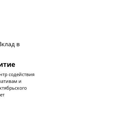
витие
нтр содействия
иативам и
ктябрьского
ет