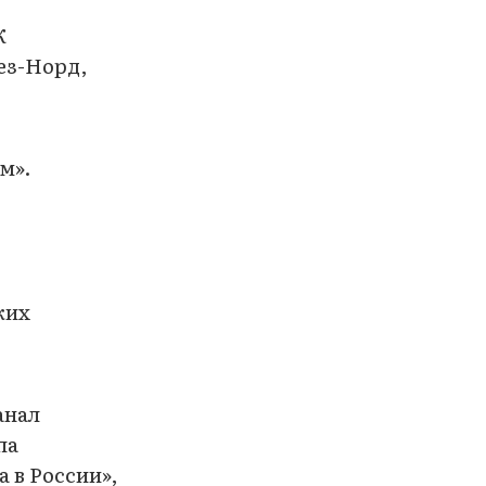
К
ез-Норд,
м».
ких
анал
па
 в России»,