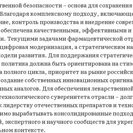
венной безопасности – основа для сохранения
. Благодаря комплексному подходу, включающ
ние, контроль производства и внедрение совр
я обеспечена качественными, эффективными и
и. Текущими задачами фармацевтической от
 цифровая модернизация, а стратегическим н
модели развития. Для поддержания стратегиче
 политика должна быть ориентирована на сти
а полного цикла, приоритет на рынке российс
создание собственных инновационных оригин
чных аналогов. Для обеспечения лекарственно
технологического суверенитета отрасли – дол
к лидерству отечественных препаратов и техн
имо вырабатывать консолидированные подхо
, экспертного и научного сообществ для укре
ьном контексте.