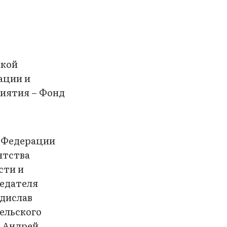
ской
ации и
иятия – Фонд
й Федерации
нтства
сти и
седателя
дислав
ельского
 Андрей