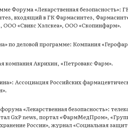
мме Форума «Лекарственная безопасность»: Г
тез, входящий в ГК Фармасинтез, Фармасинт
, ООО «Свикс Хэлскеа», ООО «Скопинфарм».
а» по деловой программе: Компания «Герофар
я компания Акрихин, «Петровакс Фарм».
на»: Ассоциация Российских фармацевтичес
н».
орума «Лекарственная безопасность»: телек
ортал GxP news, портал «ФармМедПром», «Груп
хранение России», журнал «Социальная защита