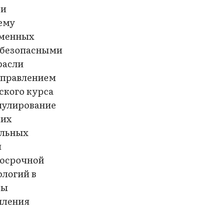
 и
ему
еменных
 безопасными
расли
аправлением
ского курса
мулирование
ких
альных
й
госрочной
ологий в
ды
пления