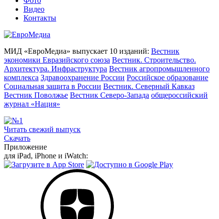
Фото
Видео
Контакты
МИД «ЕвроМедиа» выпускает 10 изданий:
Вестник
экономики Евразийского союза
Вестник. Строительство.
Архитектура. Инфраструктура
Вестник агропромышленного
комплекса
Здравоохранение России
Российское образование
Социальная защита в России
Вестник. Северный Кавказ
Вестник Поволжье
Вестник Северо-Запада
общероссийский
журнал «Нация»
Читать свежий выпуск
Скачать
Приложение
для iPad, iPhone и iWatch: